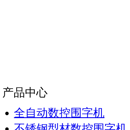
产品中心
全自动数控围字机
不锈钢型材数控围字机