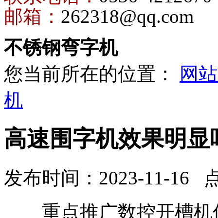
邮箱：
262318@qq.com
不锈钢弯字机
您当前所在的位置：
网站
机
高速围字机效果明显
发布时间：2023-11-16 
重点推广数控开槽机优