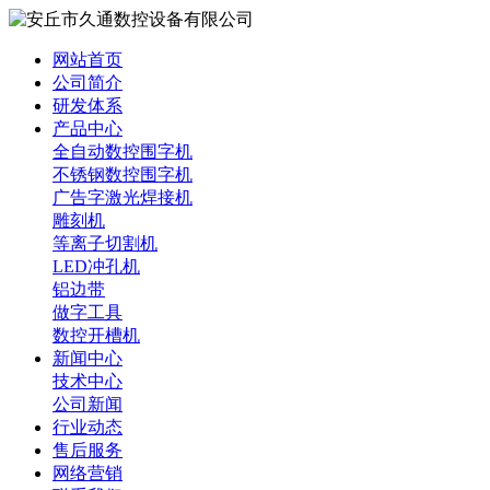
网站首页
公司简介
研发体系
产品中心
全自动数控围字机
不锈钢数控围字机
广告字激光焊接机
雕刻机
等离子切割机
LED冲孔机
铝边带
做字工具
数控开槽机
新闻中心
技术中心
公司新闻
行业动态
售后服务
网络营销