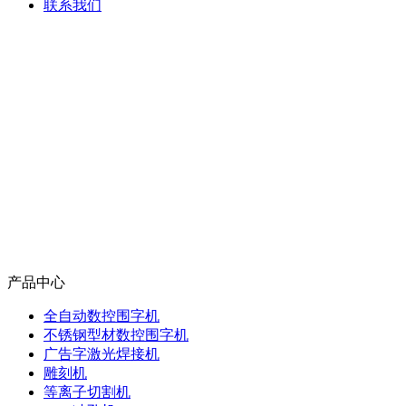
联系我们
产品中心
全自动数控围字机
不锈钢型材数控围字机
广告字激光焊接机
雕刻机
等离子切割机