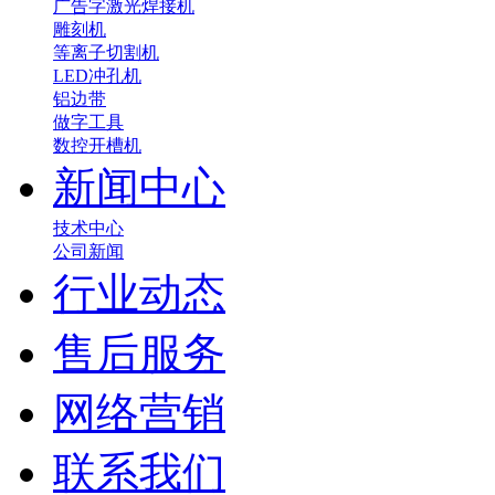
广告字激光焊接机
雕刻机
等离子切割机
LED冲孔机
铝边带
做字工具
数控开槽机
新闻中心
技术中心
公司新闻
行业动态
售后服务
网络营销
联系我们