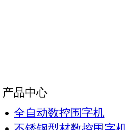
产品中心
全自动数控围字机
不锈钢型材数控围字机